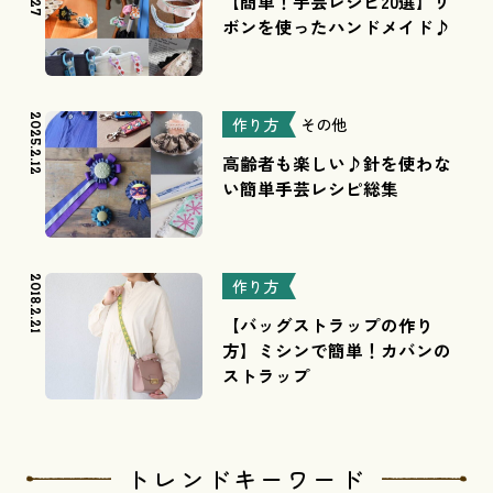
【簡単！手芸レシピ20選】リ
ボンを使ったハンドメイド♪
2025.2.12
作り方
その他
高齢者も楽しい♪針を使わな
い簡単手芸レシピ総集
2018.2.21
作り方
【バッグストラップの作り
方】ミシンで簡単！カバンの
ストラップ
トレンドキーワード