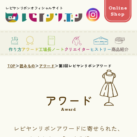
Online
レピヤンリボンオフィシャルサイト
Shop
作り方
アワード
工場長ノート
クリエイター
ヒストリー
商品紹介
TOP
読みもの
アワード
第3回レピヤンリボンアワード
アワード
Award
レピヤンリボンアワードに寄せられた、