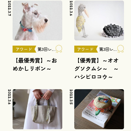
2022.3.7
2022.3.6
アワード
第3回レピヤンリボンアワード
アワード
第3回レピヤンリボンアワード
【最優秀賞】～お
【優秀賞】～オオ
めかしリボン～
グソクムシ～ ～
ハシビロコウ～
2022.3.6
2022.3.5