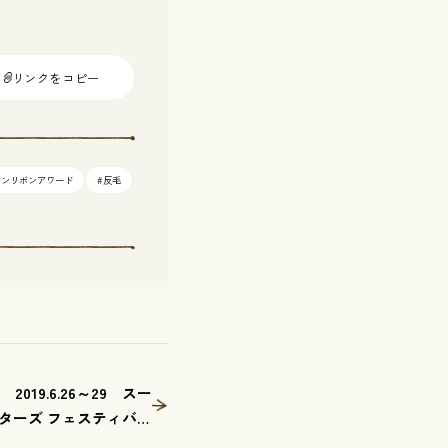
リンクをコピー
ヤンリボンアワード
#反毛
019.6.26～29 スー
ーターズ フェスティバル
019 at 阪急うめだ本店