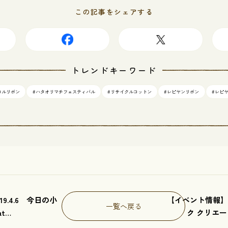
この記事をシェアする
トレンドキーワード
ロルリボン
#ハタオリマチフェスティバル
#リサイクルコットン
#レピヤンリボン
#レピ
9.4.6 今日の小
【イベント情報】 2
一覧へ戻る
at
ク クリエ
E
2