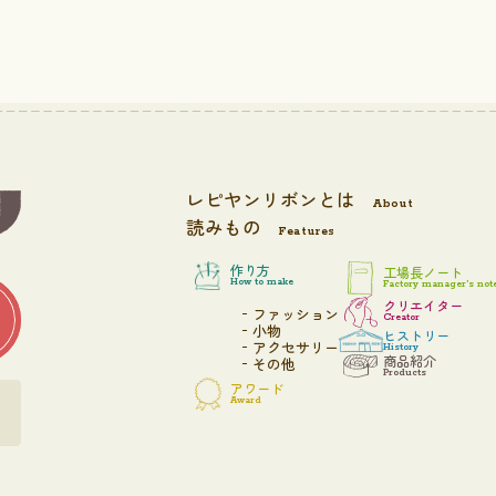
レピヤンリボンとは
About
読みもの
Features
作り方
工場長ノート
How to make
Factory manager’s not
クリエイター
ファッション
Creator
小物
ヒストリー
アクセサリー
History
商品紹介
その他
Products
アワード
Award