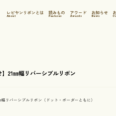
レピヤンリボンとは
読みもの
アワード
お知らせ
About
Features
Awards
News
C
】21㎜幅リバーシブルリボン
1㎜幅リバーシブルリボン（ドット・ボーダーともに）