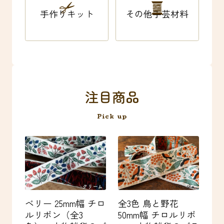
手作りキット
その他手芸材料
注目商品
Pick up
ベリー 25mm幅 チロ
全3色 鳥と野花
う
ルリボン（全3
50mm幅 チロルリボ
5