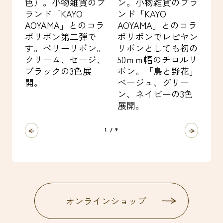
色）。小物雑貨のブ
ン。小物雑貨のブラ
ン
ランド「KAYO
ンド「KAYO
雑
AOYAMA」とのコラ
AOYAMA」とのコラ
「K
ボリボン第二弾で
ボリボンでレピヤン
と
す。ベリーリボン。
リボンとしても初の
二
クリーム、セージ、
50ｍｍ幅のチロルリ
ム
ブラックの3色展
ボン。「鳥と野花」
ク
開。
ベージュ、グリー
ン、ネイビーの3色
展開。
1
/
9
オンラインショップ