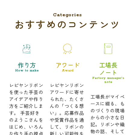
Categories
おすすめのコンテンツ
作り方
アワード
工場長
ノート
How to make
Award
Factory manager’s
note
レピヤンリボン
レピヤンリボン
を使った手芸の
アワードに寄せ
工場長がマイペ
アイデアや作り
られた、たくさ
ースに綴る、も
方をご紹介しま
んの「つくる想
のづくりの現場
す。 手芸好き
い」。応募作品
からの小さな日
のようこさんを
や受賞作品を通
記。リボンや織
はじめ、いろん
して、リボンの
物の話、そして
な作り手の視点
新しい可能性を