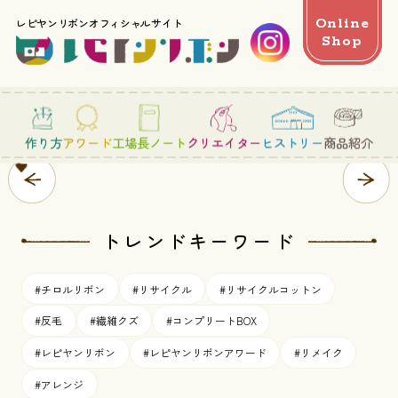
Online
レピヤンリボンオフィシャルサイト
Shop
SCROLL
作り方
アワード
工場長ノート
クリエイター
ヒストリー
商品紹介
トレンドキーワード
#チロルリボン
#リサイクル
#リサイクルコットン
#反毛
#繊維クズ
#コンプリートBOX
#レピヤンリボン
#レピヤンリボンアワード
#リメイク
#アレンジ