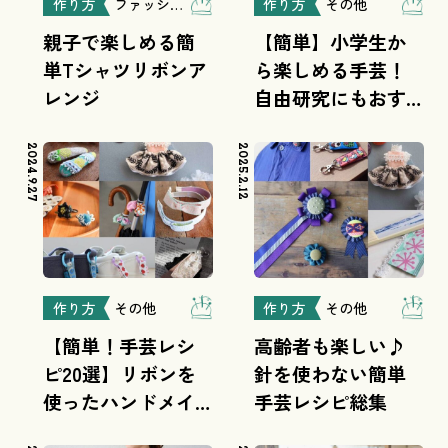
作り方
ファッション
作り方
その他
親子で楽しめる簡
【簡単】小学生か
単Tシャツリボンア
ら楽しめる手芸！
レンジ
自由研究にもおす
すめ！
2024.9.27
2025.2.12
作り方
その他
作り方
その他
【簡単！手芸レシ
高齢者も楽しい♪
ピ20選】リボンを
針を使わない簡単
使ったハンドメイ
手芸レシピ総集
ド♪