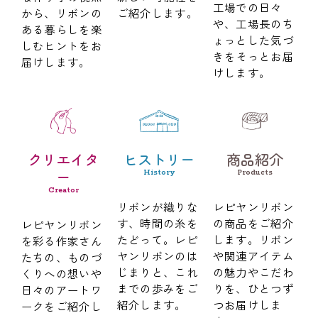
工場での日々
から、リボンの
ご紹介します。
や、工場長のち
ある暮らしを楽
ょっとした気づ
しむヒントをお
きをそっとお届
届けします。
けします。
クリエイタ
ヒストリー
商品紹介
ー
History
Products
Creator
リボンが織りな
レピヤンリボン
す、時間の糸を
の商品をご紹介
レピヤンリボン
たどって。レピ
します。リボン
を彩る作家さん
ヤンリボンのは
や関連アイテム
たちの、ものづ
じまりと、これ
の魅力やこだわ
くりへの想いや
までの歩みをご
りを、ひとつず
日々のアートワ
紹介します。
つお届けしま
ークをご紹介し