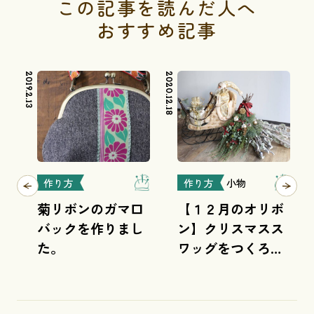
この記事を読んだ人へ
おすすめ記事
2019.2.13
2020.12.18
2021.3.3
作り方
作り方
小物
菊リボンのガマ口
【１２月のオリボ
バックを作りまし
ン】クリスマスス
た。
ワッグをつくろう
♪