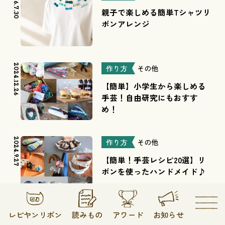
2026.7.30
親子で楽しめる簡単Tシャツリ
ボンアレンジ
2024.12.26
作り方
その他
【簡単】小学生から楽しめる
手芸！自由研究にもおすす
め！
2024.9.27
作り方
その他
【簡単！手芸レシピ20選】リ
ボンを使ったハンドメイド♪
レピヤンリボン
読みもの
アワード
お知らせ
2025.2.12
作り方
その他