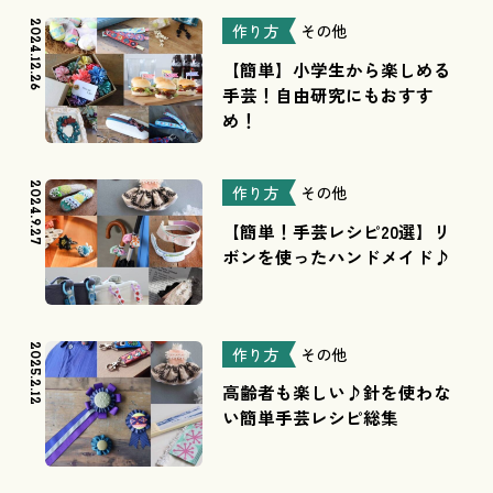
2024.12.26
作り方
その他
【簡単】小学生から楽しめる
手芸！自由研究にもおすす
め！
2024.9.27
作り方
その他
【簡単！手芸レシピ20選】リ
ボンを使ったハンドメイド♪
2025.2.12
作り方
その他
高齢者も楽しい♪針を使わな
い簡単手芸レシピ総集