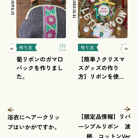
2019.2.13
2020.12.21
2021.3.2
作り方
作り方
菊リボンのガマ口
【簡単♪クリスマ
バックを作りまし
スグッズの作り
た。
方】リボンを使っ
てリースとクリス
マスカードを作ろ
う♪
【限定品情報】リバ
浴衣にヘアークリッ
ーシブルリボン 波
プはいかがですか。
柄 コットンVer