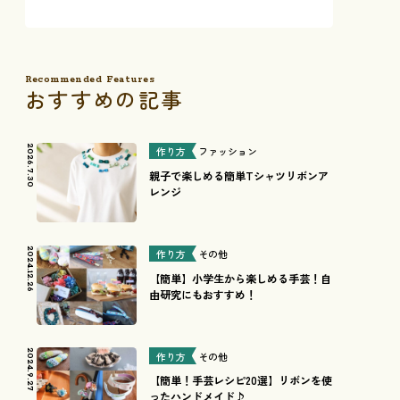
Recommended Features
おすすめの記事
2026.7.30
作り方
ファッション
親子で楽しめる簡単Tシャツリボンア
レンジ
2024.12.26
作り方
その他
【簡単】小学生から楽しめる手芸！自
由研究にもおすすめ！
2024.9.27
作り方
その他
【簡単！手芸レシピ20選】リボンを使
ったハンドメイド♪