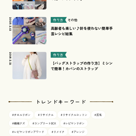
2025.2.12
作り方
その他
高齢者も楽しい♪針を使わない簡単手
芸レシピ総集
2018.2.21
作り方
【バッグストラップの作り方】ミシン
で簡単！カバンのストラップ
トレンドキーワード
#チロルリボン
#リサイクル
#リサイクルコットン
#反毛
#繊維クズ
#コンプリートBOX
#レピヤンリボン
#レピヤンリボンアワード
#リメイク
#アレンジ