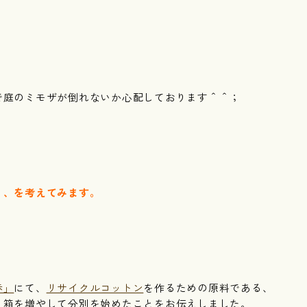
で庭のミモザが倒れないか心配しております＾＾；
り、を考えてみます。
歩」
にて、
リサイクルコットン
を作るための原料である、
ミ箱を増やして分別を始めたことをお伝えしました。