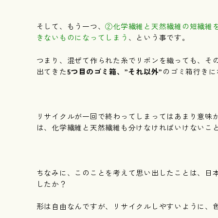
そして、もう一つ、
②化学繊維と天然繊維の短繊維
きないものになってしまう
、
という事です。
つまり、混ぜて作られた糸でリボンを織っても、そ
出てきた
5つ目のゴミ箱、”それ以外”
のゴミ箱行きに
リサイクルが一回で終わってしまってはあまり意味
は、化学繊維と天然繊維も分けなければいけないこ
ちなみに、このことを考えて思い出したことは、日
したか？
形は自由なんですが、リサイクルしやすいように、