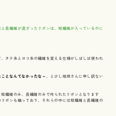
維と長繊維が混ざったリボンは、短繊維が入っているのに
ど、タテ糸とヨコ糸の繊維を変える仕様がしばしば使われ
たことなんてなかったな～
、と少し地球さんに申し訳ない
、短繊維のみ、長繊維のみで作られたリボンとなります
のリボンも織っており、それらの中には短繊維と長繊維の