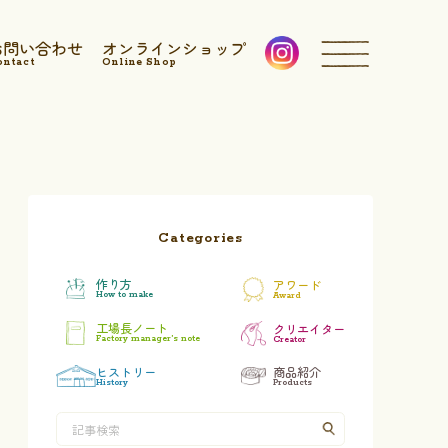
お問い合わせ
オンラインショップ
ontact
Online Shop
Categories
作り方
アワード
How to make
Award
工場長ノート
クリエイター
Factory manager’s note
Creator
ヒストリー
商品紹介
History
Products