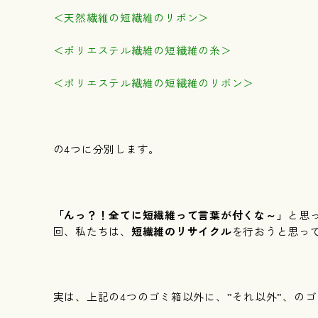
＜天然繊維の短繊維のリボン＞
＜ポリエステル繊維の短繊維の糸＞
＜ポリエステル繊維の短繊維のリボン＞
の4つに分別します。
「んっ？！全てに短繊維って言葉が付くな～」
と思
回、私たちは、
短繊維のリサイクル
を行おうと思っ
実は、上記の4つのゴミ箱以外に、”それ以外”、の